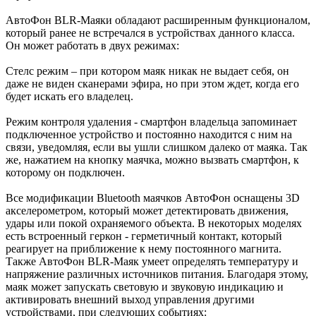
АвтоФон BLR-Маяки обладают расширенным функционалом,
который ранее не встречался в устройствах данного класса.
Он может работать в двух режимах:
Стелс режим – при котором маяк никак не выдает себя, он
даже не виден сканерами эфира, но при этом ждет, когда его
будет искать его владелец.
Режим контроля удаления - смартфон владельца запоминает
подключенное устройство и постоянно находится с ним на
связи, уведомляя, если вы ушли слишком далеко от маяка. Так
же, нажатием на кнопку маячка, можно вызвать смартфон, к
которому он подключен.
Все модификации Bluetooth маячков АвтоФон оснащены 3D
акселерометром, который может детектировать движения,
удары или покой охраняемого объекта. В некоторых моделях
есть встроенный геркон - герметичный контакт, который
реагирует на приближение к нему постоянного магнита.
Также АвтоФон BLR-Маяк умеет определять температуру и
напряжение различных источников питания. Благодаря этому,
маяк может запускать световую и звуковую индикацию и
активировать внешний выход управления другими
устройствами, при следующих событиях: