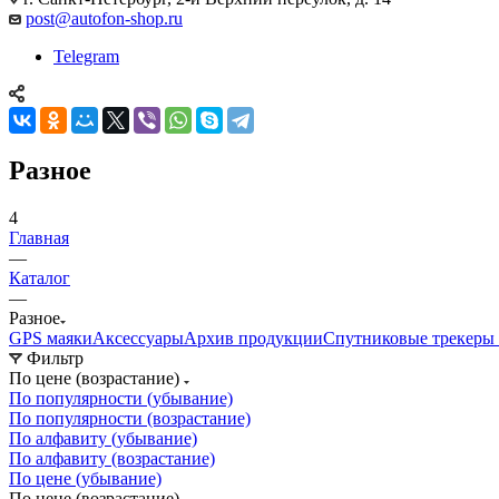
post@autofon-shop.ru
Telegram
Разное
4
Главная
—
Каталог
—
Разное
GPS маяки
Аксессуары
Архив продукции
Спутниковые трекеры 
Фильтр
По цене (возрастание)
По популярности (убывание)
По популярности (возрастание)
По алфавиту (убывание)
По алфавиту (возрастание)
По цене (убывание)
По цене (возрастание)