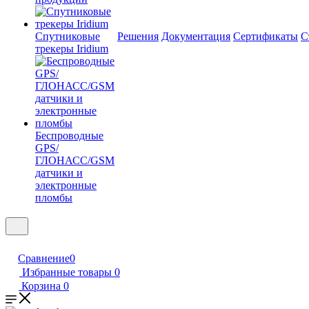
Спутниковые
Решения
Документация
Сертификаты
С
трекеры Iridium
Беспроводные
GPS/
ГЛОНАСС/GSM
датчики и
электронные
пломбы
Сравнение
0
Избранные товары
0
Корзина
0